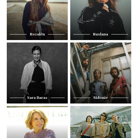
Rozalén
Ruslana
Sara Baras
Sidonie