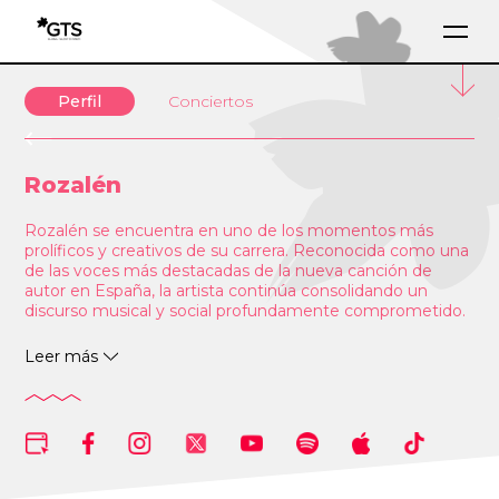
Perfil
Conciertos
Rozalén
Rozalén se encuentra en uno de los momentos más
prolíficos y creativos de su carrera. Reconocida como una
de las voces más destacadas de la nueva canción de
autor en España, la artista continúa consolidando un
discurso musical y social profundamente comprometido.
Con seis álbumes editados y una trayectoria aplaudida por
Leer más
crítica y público, Rozalén ha recibido numerosos
reconocimientos, entre ellos Discos de Oro y Platino, el
Premio Nacional de Músicas Actuales, un Premio Goya a
la Mejor Canción Original, y múltiples nominaciones a los
Latin Grammy. Su tercer álbum,
Cuando el río suena…
,
alcanzó el número uno en la lista oficial de ventas en
España, manteniéndose durante más de un año en el top