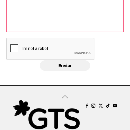
disco como uno de los hitos más personales de su
trayectoria hasta la fecha.
Además de su carrera en solitario, Amaia ha participado
en colaboraciones destacadas y ha llevado su música a
grandes escenarios, incluyendo conciertos en Barcelona y
Madrid dentro de la gira de presentación de su nuevo
álbum, así como actuaciones en festivales de primer
nivel. Su evolución artística, su autenticidad lírica y su
talento compositivo la sitúan como una de las creadoras
más relevantes e influyentes del pop español actual.