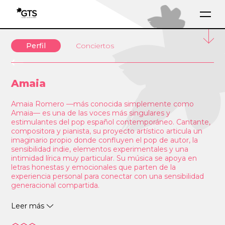
Perfil
Conciertos
Amaia
Amaia Romero —más conocida simplemente como
Amaia— es una de las voces más singulares y
estimulantes del pop español contemporáneo. Cantante,
compositora y pianista, su proyecto artístico articula un
imaginario propio donde confluyen el pop de autor, la
sensibilidad indie, elementos experimentales y una
intimidad lírica muy particular. Su música se apoya en
letras honestas y emocionales que parten de la
experiencia personal para conectar con una sensibilidad
generacional compartida.
Tras su salto a la fama como ganadora de Operación
Leer más
Triunfo en 2017,Amaia ha ido construyendo una carrera
marcada por la coherencia creativa y la evolución