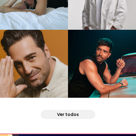
Henry Semler
Andrés Suárez
Bustamante
Pablo Alborán
Ver todos