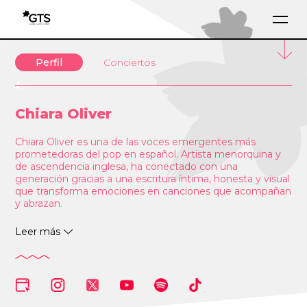
Perfil
Conciertos
Chiara Oliver
Chiara Oliver es una de las voces emergentes más
prometedoras del pop en español. Artista menorquina y
de ascendencia inglesa, ha conectado con una
generación gracias a una escritura íntima, honesta y visual
que transforma emociones en canciones que acompañan
y abrazan.
Tras su paso por formatos como
Got Talent
,
La
Leer más
Voz
y
Operación Triunfo
, consolidó su proyecto con los
EPs
la libreta rosa
y
la última página
, ambos #1 en
ventas en España, y una gira de
más de 40 fechas y
30.000 tickets vendidos
, que la llevó también a México,
Chile y Argentina.