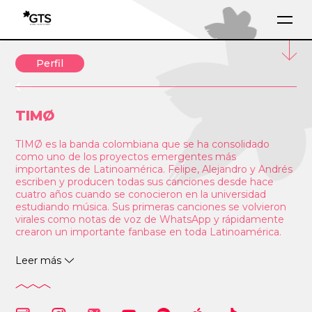
Perfil
TIMØ
TIMØ es la banda colombiana que se ha consolidado
como uno de los proyectos emergentes más
importantes de Latinoamérica. Felipe, Alejandro y Andrés
escriben y producen todas sus canciones desde hace
cuatro años cuando se conocieron en la universidad
estudiando música. Sus primeras canciones se volvieron
virales como notas de voz de WhatsApp y rápidamente
crearon un importante fanbase en toda Latinoamérica.
En 2023, TIMØ lanzó su primer álbum ‘
Estemos Donde
Leer más
Estemos
‘ con varias colaboraciones junto a leyendas de la
música latina como Andrés Cepeda y Bacilos. Con éste
álbum, hicieron su primer Tour por Latinoamérica con
shows Sold Out en 24 ciudades alrededor de todo