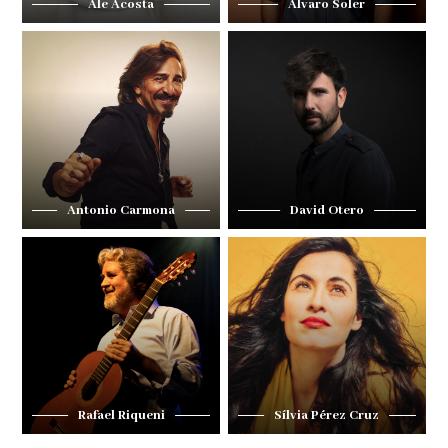
Ale Acosta
Álvaro Soler
Antonio Carmona
David Otero
Rafael Riqueni
Sílvia Pérez Cruz