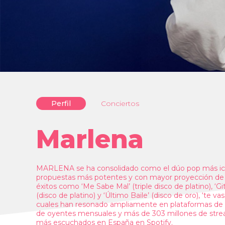
Perfil
Conciertos
Marlena
MARLENA se ha consolidado como el dúo pop más icóni
propuestas más potentes y con mayor proyección de n
éxitos como ‘Me Sabe Mal’ (triple disco de platino), ‘Gi
(disco de platino) y ‘Último Baile’ (disco de oro), ‘te va
cuales han resonado ampliamente en plataformas de s
de oyentes mensuales y más de 303 millones de stre
más escuchados en España en Spotify.