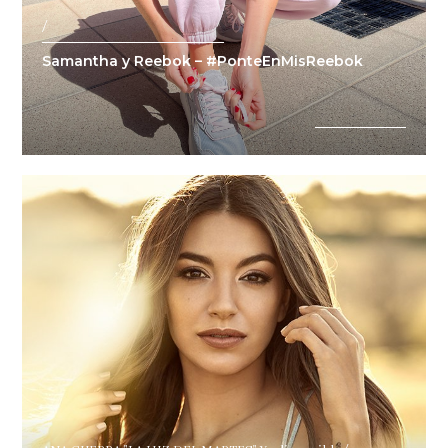
/
Samantha y Reebok – #PonteEnMisReebok