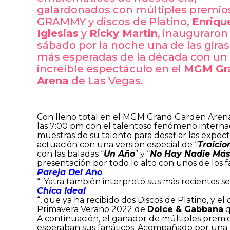
galardonados con múltiples premio
GRAMMY y discos de Platino,
Enriqu
Iglesias
y
Ricky Martin
, inauguraron 
sábado por la noche una de las giras
más esperadas de la década con un
increíble espectáculo en el
MGM Gr
Arena
de Las Vegas.
Con lleno total en el MGM Grand Garden Arena, 
las 7:00 pm con el talentoso fenómeno interna
muestras de su talento para desafiar las expecta
actuación con una versión especial de “
Traicio
con las baladas “
Un Año
” y “
No Hay Nadie Má
presentación por todo lo alto con unos de los fa
Pareja Del Año
“. Yatra también interpretó sus más recientes se
Chica Ideal
“, que ya ha recibido dos Discos de Platino, y el
Primavera Verano 2022 de
Dolce & Gabbana
q
A continuación, el ganador de múltiples premio
esperaban sus fanáticos. Acompañado por una ba