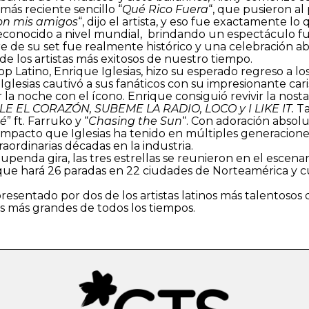
 más reciente sencillo “
Qué Rico Fuera
“, que pusieron al 
on mis amigos
“, dijo el artista, y eso fue exactamente lo
reconocido a nivel mundial, brindando un espectáculo fu
erre de su set fue realmente histórico y una celebración a
 los artistas más exitosos de nuestro tiempo.
op Latino, Enrique Iglesias, hizo su esperado regreso a 
 Iglesias cautivó a sus fanáticos con su impresionante c
 la noche con el ícono. Enrique consiguió revivir la nosta
E EL CORAZÓN, SUBEME LA RADIO, LOCO y I LIKE IT.
Ta
sé
” ft. Farruko y “
Chasing the Sun
“. Con adoración absolu
 impacto que Iglesias ha tenido en múltiples generacione
aordinarias décadas en la industria.
upenda gira, las tres estrellas se reunieron en el escenar
 que hará 26 paradas en 22 ciudades de Norteamérica y 
esentado por dos de los artistas latinos más talentosos
os más grandes de todos los tiempos.