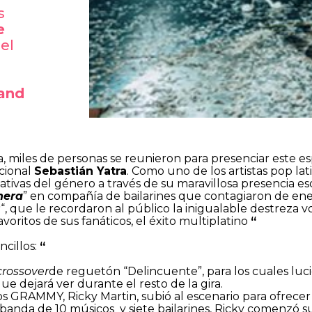
s
e
el
and
miles de personas se reunieron para presenciar este es
cional
Sebastián Yatra
. Como uno de los artistas pop la
tivas del género a través de su maravillosa presencia escé
nera
” en compañía de bailarines que contagiaron de ener
s
“, que le recordaron al público la inigualable destreza vo
voritos de sus fanáticos, el éxito multiplatino
“
ncillos:
“
crossover
de reguetón “Delincuente”, para los cuales luc
ue dejará ver durante el resto de la gira.
s GRAMMY, Ricky Martin, subió al escenario para ofrecer
nda de 10 músicos y siete bailarines, Ricky comenzó su 