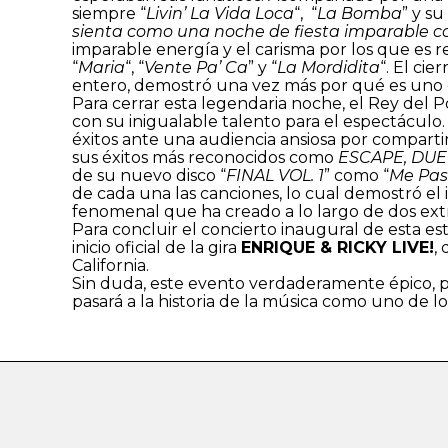
siempre “
Livin’ La Vida Loca
“, “
La Bomba
” y su
sienta como una noche de fiesta imparable c
imparable energía y el carisma por los que es 
“
Maria
“, “
Vente Pa’ Ca
” y “
La Mordidita
“. El ci
entero, demostró una vez más por qué es uno de
Para cerrar esta legendaria noche, el Rey del P
con su inigualable talento para el espectáculo.
éxitos ante una audiencia ansiosa por compartir
sus éxitos más reconocidos como
ESCAPE, DUEL
de su nuevo disco “
FINAL VOL. 1
” como “
Me Pa
de cada una las canciones, lo cual demostró el
fenomenal que ha creado a lo largo de dos extr
Para concluir el concierto inaugural de esta est
inicio oficial de la gira
ENRIQUE & RICKY LIVE!
,
California.
Sin duda, este evento verdaderamente épico, pr
pasará a la historia de la música como uno de l