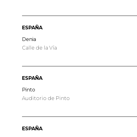
ESPAÑA
Denia
Calle de la Vía
ESPAÑA
Pinto
Auditorio de Pinto
ESPAÑA