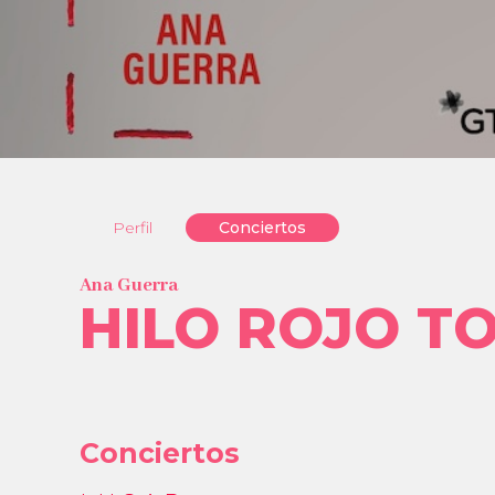
Perfil
Conciertos
Ana Guerra
HILO ROJO T
Conciertos