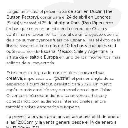
La gira arrancará el próximo
23 de abril en Dublín (The
Button Factory)
, continuará el
24 de abril en Londres
(Scala)
y pasará el
25 de abril por París (Pan Piper)
, tres
fechas que marcan un hito en la carrera de Chiara y
confirman el crecimiento natural de un proyecto que no
deja de sumar oyentes fuera de España. Tras el éxito de la
libreta rosa tour,
con más de 40 fechas y múltiples sold
outs
recorriendo
España, México, Chile y Argentina
, la
artista da el
salto a Europa
en uno de los momentos más
sólidos de su trayectoria.
Este anuncio llega además en plena
nueva etapa
creativa
, impulsada por
“puzzle”
, el primer single de su
esperado álbum debut, previsto para 2026. Un nuevo
capítulo más ambicioso y personal con el que Chiara
Oliver continúa expandiendo su universo artístico y
conectando con audiencias internacionales, ahora
también sobre escenarios europeos.
La preventa privada para fans estará activa el 13 de enero
a las 12:00pm, y la venta general desde el 14 de enero a
las 13:00pm (ES).