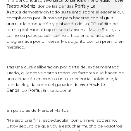
final del concurso
vivo Back to Bands
en el
UMusic Hotel
Teatro Albéniz
, donde las bandas
Porfa y La
Azotea
demostraron todo su talento sobre el escenario, y
compitieron por última vez para hacerse con el
gran
premio
: la producción y grabación de un EP inédito de
forma profesional bajo el sello Universal Music Spain, así
como su participación como artista en una actuación
programada por Universal Music, junto con un premio en
metálico.
Tras una dura deliberación por parte del experimentado
jurado, quienes valoraron todos los factores que hacen de
una actuación en directo una experiencia inolvidable, la
banda elegida como el ganador de
vivo Back to
Bands
fue
Porfa.
¡Enhorabuena!
En palabras de Manuel Martos:
“Ha sido una final espectacular, con un nivel soberano.
Estoy seguro de que voy a escuchar mucho de vosotros