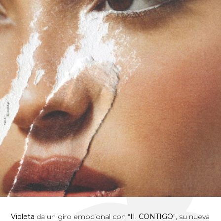
Violeta
da un giro emocional con “
II. CONTIGO
”, su nueva