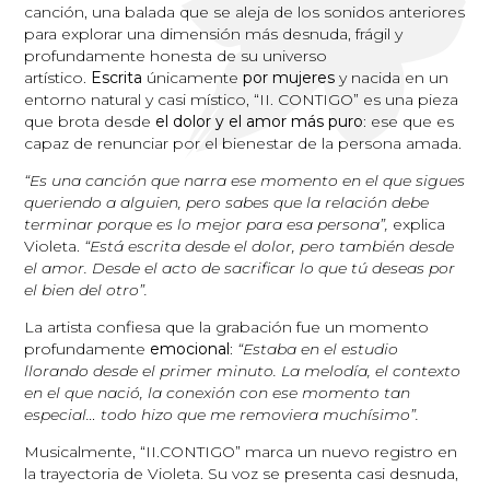
canción, una balada que se aleja de los sonidos anteriores
para explorar una dimensión más desnuda, frágil y
profundamente honesta de su universo
artístico.
Escrita
únicamente
por mujeres
y nacida en un
entorno natural y casi místico, “II. CONTIGO” es una pieza
que brota desde
el dolor y el amor más puro
: ese que es
capaz de renunciar por el bienestar de la persona amada.
“Es una canción que narra ese momento en el que sigues
queriendo a alguien, pero sabes que la relación debe
terminar porque es lo mejor para esa persona”,
explica
Violeta.
“Está escrita desde el dolor, pero también desde
el amor. Desde el acto de sacrificar lo que tú deseas por
el bien del otro”.
La artista confiesa que la grabación fue un momento
profundamente
emocional
:
“Estaba en el estudio
llorando desde el primer minuto. La melodía, el contexto
en el que nació, la conexión con ese momento tan
especial… todo hizo que me removiera muchísimo”.
Musicalmente, “II.CONTIGO” marca un nuevo registro en
la trayectoria de Violeta. Su voz se presenta casi desnuda,