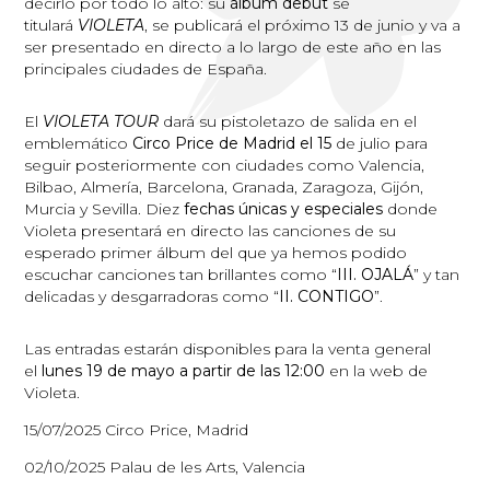
decirlo por todo lo alto: su
álbum debut
se
titulará
VIOLETA
, se publicará el próximo 13 de junio y va a
ser presentado en directo a lo largo de este año en las
principales ciudades de España.
El
VIOLETA TOUR
dará su pistoletazo de salida en el
emblemático
Circo Price de Madrid el 15
de julio para
seguir posteriormente con ciudades como Valencia,
Bilbao, Almería, Barcelona, Granada, Zaragoza, Gijón,
Murcia y Sevilla. Diez
fechas únicas y especiales
donde
Violeta presentará en directo las canciones de su
esperado primer álbum del que ya hemos podido
escuchar canciones tan brillantes como “
III. OJALÁ
” y tan
delicadas y desgarradoras como “
II. CONTIGO
”.
Las entradas estarán disponibles para la venta general
el
lunes 19 de mayo a partir de las 12:00
en la web de
Violeta.
15/07/2025 Circo Price, Madrid
02/10/2025 Palau de les Arts, Valencia