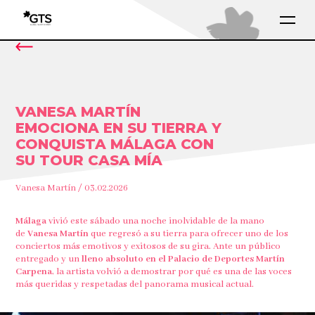
VANESA MARTÍN
EMOCIONA EN SU TIERRA Y
CONQUISTA MÁLAGA CON
SU TOUR CASA MÍA
Vanesa Martín / 03.02.2026
Málaga
vivió este sábado una noche inolvidable de la mano
de
Vanesa Martín
que regresó a su tierra para ofrecer uno de los
conciertos más emotivos y exitosos de su gira. Ante un público
entregado y un
lleno absoluto en el Palacio de Deportes Martín
Carpena
, la artista volvió a demostrar por qué es una de las voces
más queridas y respetadas del panorama musical actual.