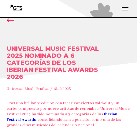
UNIVERSAL MUSIC FESTIVAL
2025 NOMINADO A 6
CATEGORÍAS DE LOS
IBERIAN FESTIVAL AWARDS
2026
Universal Music Festival / 18.12.2025
Tras una brillante edición con
trece conciertos sold-out
y un
cartel compuesto por
nueve artistas de renombre
,
Universal Music
Festival 2025
ha sido
nominado a 5 categorias de los
Iberian
Festival Awards
, consolidando así su posición como una de las
grandes citas musicales del calendario nacional.