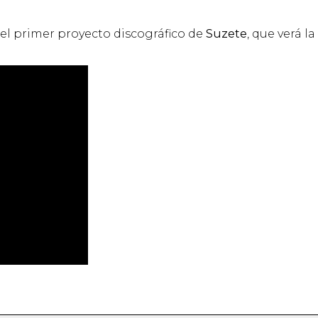
del primer proyecto discográfico de
Suzete
, que verá la