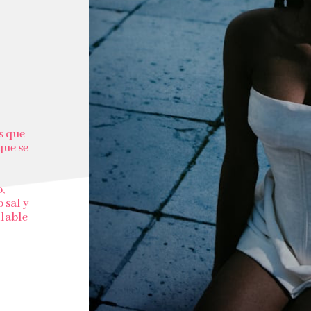
s que
que se
,
 sal y
ilable