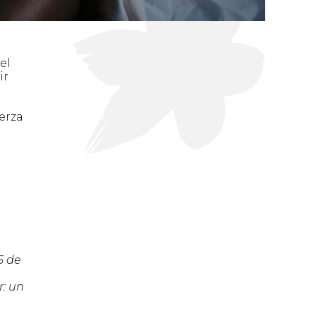
el
ir
erza
5 de
r: un