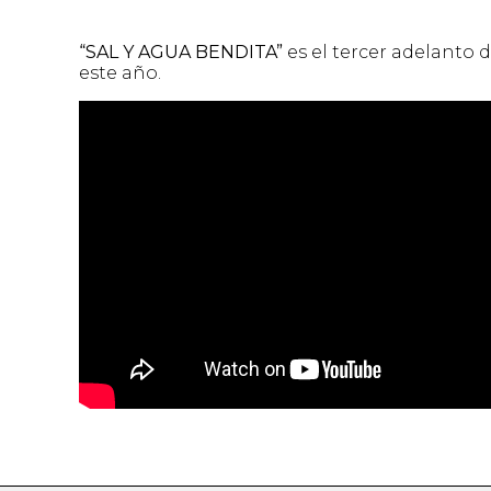
“SAL Y AGUA BENDITA”
es el tercer adelanto 
este año.