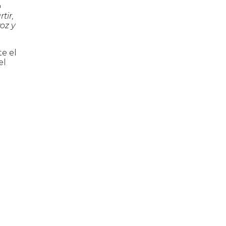
o
tir,
oz y
te el
el