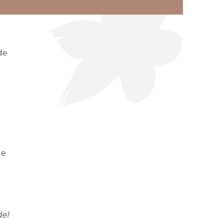
de
ue
del