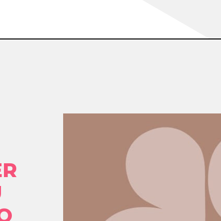
ER
U
O