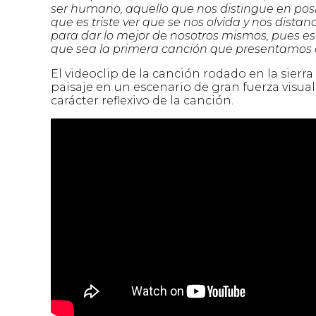
ser humano, aquello que nos distingue en posi
que es triste ver que se nos olvida y nos dis
para dar lo mejor de nosotros mismos, pues es
que sea la primera canción que presentamos 
El videoclip de la canción rodado en la sierra
paisaje en un escenario de gran fuerza visua
carácter reflexivo de la canción.