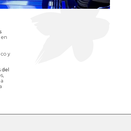
s
o en
co y
s del
s,
ia
a