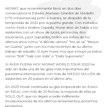
MORAT, que recientemente llenó en dos días
consecutivos el Estadio Atanasio Girardot de Medellín
(+70 mil personas) junto a Juanes, se despidió de la
temporada de 2022 por la puerta grande. Con invitados
como Feid o Andres Cepeda, Morat dejó sin habla a los
asistentes con un show de luces, pirotecnia, dos
escenarios, y por supuesto, todos sus éxitos de los
últimos años como “A dónde vámos” “No se va” “Besos
en Guerra” junto con los más recientes de su último
trabajo de estudio: Si Ayer Fuera Hoy que incluye ya éxitos
como “506” “Salir con Vida” o “Debí Suponerlo”.
SI AYER FUERA HOY MORAT WORLD TOUR 2022 ha
sido sin duda una de las giras más importantes del
panorama internacional, con más de MEDIO MILLÓN de
asistentes en 20 paises en el último año.
En 2023 Morat continuará su gira empezando en Enero
en EEUU, con más de 20 fechas, la mayoría de ellas ya
SOLD OUT, que no dejará a nadie indiferente:
incorporaciones de los últimos lanzamientos, próximos
proyectos…