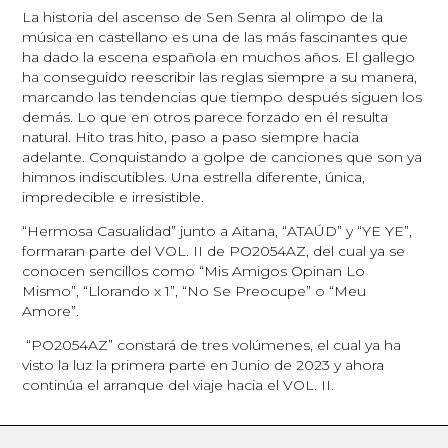
La historia del ascenso de Sen Senra al olimpo de la
música en castellano es una de las más fascinantes que
ha dado la escena española en muchos años. El gallego
ha conseguido reescribir las reglas siempre a su manera,
marcando las tendencias que tiempo después siguen los
demás. Lo que en otros parece forzado en él resulta
natural. Hito tras hito, paso a paso siempre hacia
adelante. Conquistando a golpe de canciones que son ya
himnos indiscutibles. Una estrella diferente, única,
impredecible e irresistible.
“Hermosa Casualidad” junto a Aitana, “ATAÚD” y “YE YE”,
formaran parte del VOL. II de PO2054AZ, del cual ya se
conocen sencillos como “Mis Amigos Opinan Lo
Mismo”, “Llorando x 1”, “No Se Preocupe” o “Meu
Amore”.
“PO2054AZ” constará de tres volúmenes, el cual ya ha
visto la luz la primera parte en Junio de 2023 y ahora
continúa el arranque del viaje hacia el VOL. II.