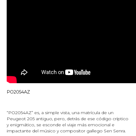
PO2054AZ
“PO2054AZ” es, a simple vista, una matrícula de un
Peugeot 205 antiguo, pero, detrás de ese código críptico
y enigmático, se esconde el viaje más emocional e
impactante del músico y compositor gallego Sen Senra.