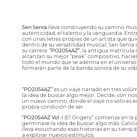
Sen Senra
lleva construyendo su camino musi
autenticidad, el talento y la vanguardia. Entr
con unas letras propias de un artista que qui
dentro de su versatilidad musical, Sen Senra 
su carrera:
“PO2054AZ”
, la antigua matrícula
alcanzan su mejor “peak” compositivo, haciend
todo el mundo que se adentra en el universo
formarán parte de la banda sonora de su vida
“PO2054AZ”
es un viaje narrado en tres vol
la idea de buscar algo mejor. Decide, con no
un nuevo camino, donde el viaje no solo es ext
propia condición de ser.
“
PO2054AZ Vol .I
(El Origen)” comienza en la p
germinase la idea de buscar algo más. Galic
lleva escuchando esas historias en su tierra
a explorar nuevos estímulos.