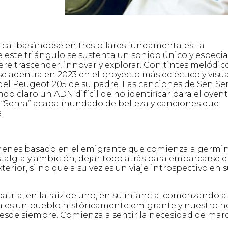
cal basándose en tres pilares fundamentales: la
e este triángulo se sustenta un sonido único y especial
ere trascender, innovar y explorar. Con tintes melódic
se adentra en 2023 en el proyecto más ecléctico y visu
 del Peugeot 205 de su padre. Las canciones de Sen Se
o claro un ADN difícil de no identificar para el oyent
 “Senra” acaba inundado de belleza y canciones que
.
úmenes basado en el emigrante que comienza a germi
stalgia y ambición, dejar todo atrás para embarcarse 
erior, si no que a su vez es un viaje introspectivo en 
atria, en la raíz de uno, en su infancia, comenzando a
ia es un pueblo históricamente emigrante y nuestro h
 desde siempre. Comienza a sentir la necesidad de mar