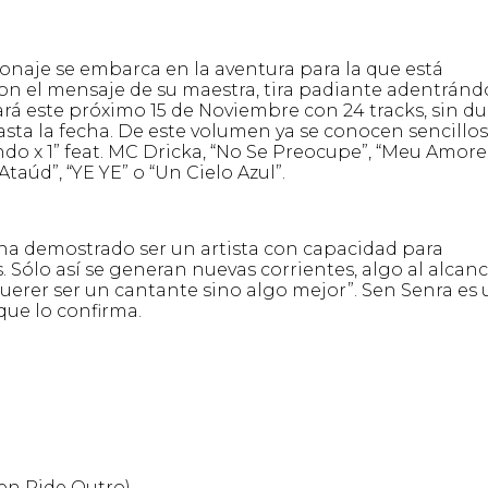
sonaje se embarca en la aventura para la que está
 con el mensaje de su maestra, tira padiante adentrán
anzará este próximo 15 de Noviembre con 24 tracks, sin d
sta la fecha. De este volumen ya se conocen sencillos
 x 1” feat. MC Dricka, “No Se Preocupe”, “Meu Amore”
Ataúd”, “YE YE” o “Un Cielo Azul”.
 ha demostrado ser un artista con capacidad para
 Sólo así se generan nuevas corrientes, algo al alcan
uerer ser un cantante sino algo mejor”. Sen Senra es
que lo confirma.
en Pide Outro)