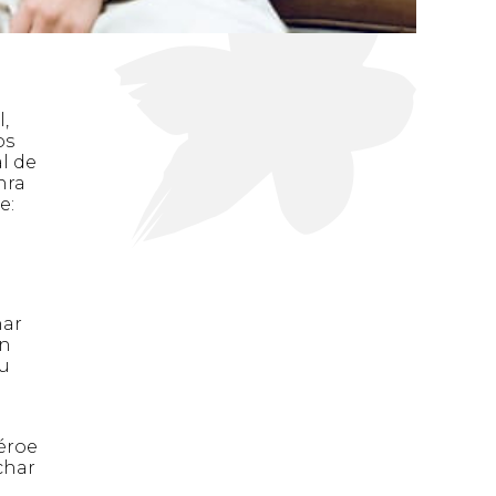
,
os
al de
nra
e:
nar
en
su
éroe
char