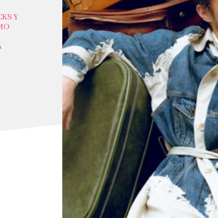
CKS Y
MO
Á