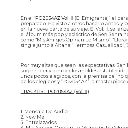
En el “
PO2054AZ Vol .II
(El Emigrante)” el per
preparado. Ha visto a otros hacerlo antes, y,
en la nueva parte de su viaje. El Vol. II. se l
el álbum más pop y ecléctico de Sen Senra ha
como “Mis Amigos Opinan Lo Mismo”, “Llorando
single junto a Aitana “Hermosa Casualidad”, “
Por muy altas que sean las expectativas, Sen
sorprender y romper los moldes establecidos.
unos pocos elegidos, con la premisa de “no q
de los elegidos y “PO2054AZ” la masterpiece 
TRACKLIST PO2054AZ (Vol. II)
1.⁠ ⁠Mensaje De Audio 1
2.⁠ ⁠New Me
3.⁠ ⁠Entrelazados
4.⁠ ⁠Mis Amigos Opinan Lo Mismo (Este Volum