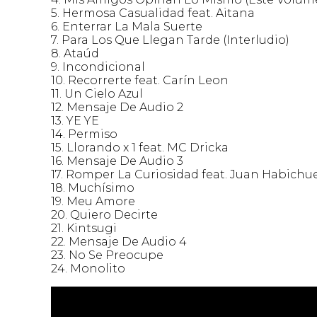
5.⁠ ⁠Hermosa Casualidad feat. Aitana
6.⁠ ⁠Enterrar La Mala Suerte
7.⁠ ⁠Para Los Que Llegan Tarde (Interludio)
8.⁠ ⁠Ataúd
9.⁠ ⁠Incondicional
10.⁠ ⁠Recorrerte feat. Carín Leon
11.⁠ ⁠Un Cielo Azul
12.⁠ ⁠Mensaje De Audio 2
13.⁠ ⁠YE YE
14.⁠ ⁠Permiso
15.⁠ ⁠Llorando x 1 feat. MC Dricka
16.⁠ ⁠Mensaje De Audio 3
17.⁠ ⁠Romper La Curiosidad feat. Juan Habichu
18.⁠ ⁠Muchísimo
19.⁠ ⁠Meu Amore
20.⁠ ⁠Quiero Decirte
21.⁠ ⁠Kintsugi
22.⁠ ⁠Mensaje De Audio 4
23.⁠ ⁠No Se Preocupe
24.⁠ ⁠Monolito