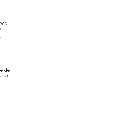
dose
uda
, el
ce de
 uno