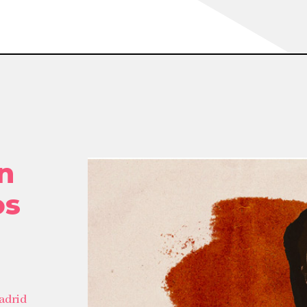
n
os
Madrid