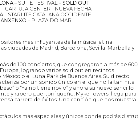
LONA
– SUITE FESTIVAL –
SOLD OUT
– CARTUJA CENTER- NUEVA FECHA
A
– STARLITE CATALANA OCCIDENTE
SANXENXO
– PLAZA DO MAR
ositores más influyentes de la música latina,
s ciudades de Madrid, Barcelona, Sevilla, Marbella y
zo más de 100 conciertos, que congregaron a más de 60
Europa, logrando varios sold out en recintos
México o el Luna Park de Buenos Aires. Su directo,
acteriza por un sonido único en el que no faltan hits
 beso” o “Ya no tiene novio” y ahora su nuevo sencillo
ante y rapero puertorriqueño, Myke Towers, llega para
ensa carrera de éxitos. Una canción que nos muestra 
ectáculos más especiales y únicos donde podrás disfrut