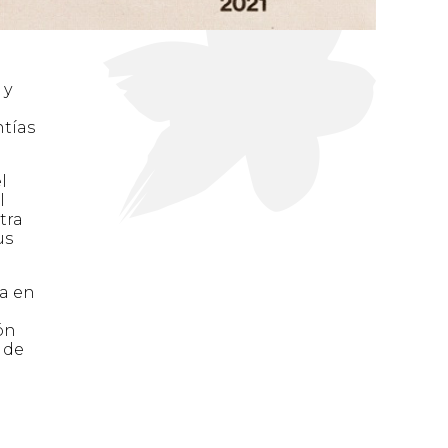
 y
ntías
l
l
tra
us
ca en
ón
 de