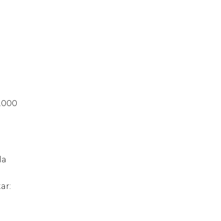
0.000
la
ar: