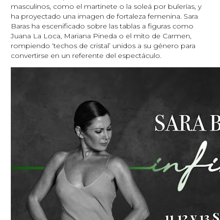
masculinos, como el martinete o la soleá por bulerías, y
ha proyectado una imagen de fortaleza femenina. Sara
Baras ha escenificado sobre las tablas a figuras como
Juana La Loca, Mariana Pineda o el mito de Carmen,
rompiendo ‘techos de cristal’ unidos a su género para
convertirse en un referente del espectáculo.