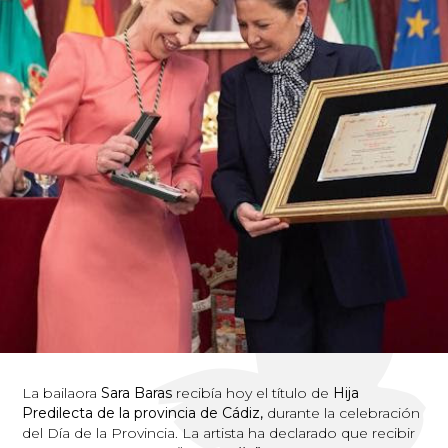
La bailaora
Sara Baras
recibía hoy el título de
Hija
Predilecta de la provincia de Cádiz,
durante la celebración
del Día de la Provincia. La artista ha declarado que recibir