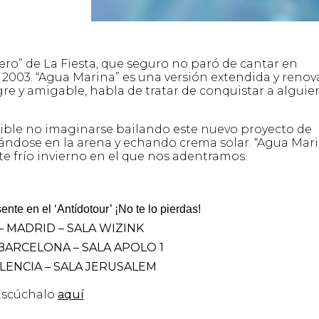
ero” de La Fiesta, que seguro no paró de cantar en
 2003. “Agua Marina” es una versión extendida y reno
egre y amigable, habla de tratar de conquistar a alguie
osible no imaginarse bailando este nuevo proyecto de
cándose en la arena y echando crema solar. “Agua Mar
te frío invierno en el que nos adentramos.
sente
en el ‘Antídotour’
¡No te lo pierdas!
– MADRID – SALA WIZINK
 BARCELONA – SALA APOLO 1
ALENCIA – SALA JERUSALEM
Escúchalo
aquí