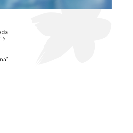
vada
n y
ina”