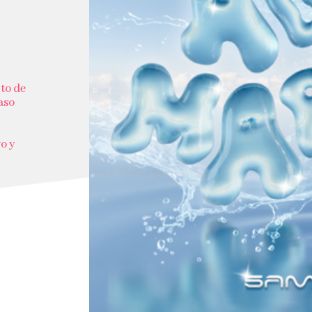
ito de
aso
vo y