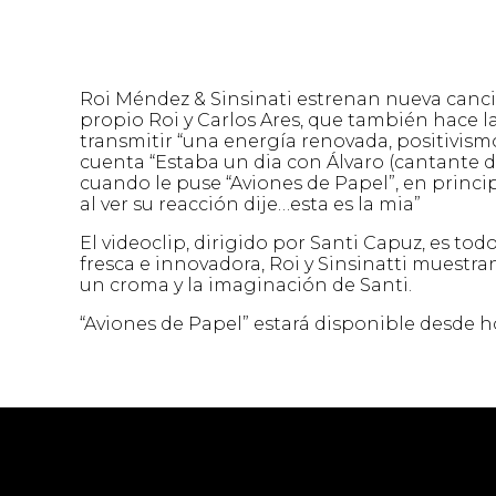
Roi Méndez & Sinsinati estrenan nueva canci
propio Roi y Carlos Ares, que también hace la
transmitir “una energía renovada, positivismo
cuenta “Estaba un dia con Álvaro (cantante
cuando le puse “Aviones de Papel”, en princip
al ver su reacción dije…esta es la mia”
El videoclip, dirigido por Santi Capuz, es to
fresca e innovadora, Roi y Sinsinatti muestr
un croma y la imaginación de Santi.
“Aviones de Papel” estará disponible desde ho