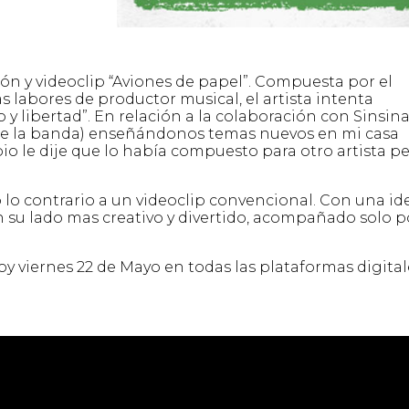
ón y videoclip “Aviones de papel”. Compuesta por el
s labores de productor musical, el artista intenta
 y libertad”. En relación a la colaboración con Sinsina
 de la banda) enseñándonos temas nuevos en mi casa
io le dije que lo había compuesto para otro artista p
do lo contrario a un videoclip convencional. Con una id
an su lado mas creativo y divertido, acompañado solo p
y viernes 22 de Mayo en todas las plataformas digital