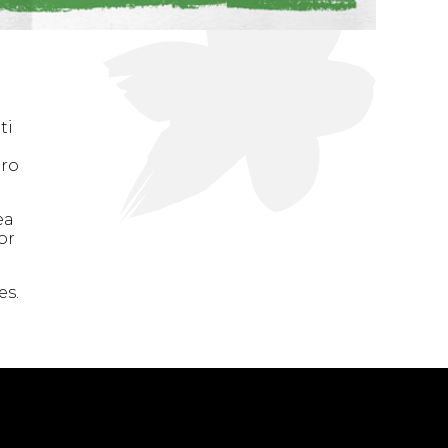
ti
ero
ea
or
es.