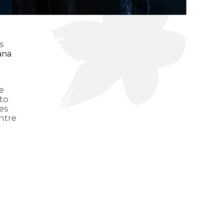
s
ana
e
to
es
ntre