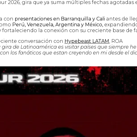
ur 2026, gira que ya suma múltiples fechas agotadas 
ia con
presentaciones en Barranquilla y Cali
antes de lle
 como
Perú, Venezuela, Argentina y México,
expandiend
y fortaleciendo la conexión con su creciente base de f
reciente conversación con
Hypebeast LATAM
, ROA
ira de Latinoamérica es visitar países que siempre he
a con los fanáticos que estan creyendo en mi desde el di