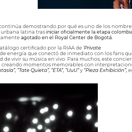
continúa demostrando por qué es uno de los nombre
urbana latina tras
iniciar oficialmente la etapa colombi
tamente
agotado en el Royal Center de Bogotá.
atálogo certificado por la RIAA de
‘
Private
de energía que conectó de inmediato con los fans qu
de vivir su música en vivo. Para muchos, este concier
vivo, creando momentos memorables con interpretacion
asía”, “Tate Quieta”, “ETA”, “UuU”
y
“Pieza Exhibición”,
e