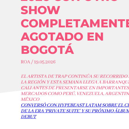
SHOW
COMPLETAMENT
AGOTADO EN
BOGOTÁ
ROA / 19.05.2026
EL ARTISTA DE TRAP CONTINÚA SU RECORRIDO
LA REGIÓN Y ESTA SEMANA LLEGA A BARRANQUI
CALI ANTES DE PRESENTARSE EN IMPORTANTES
MERCADOS COMO PERÚ, VENEZUELA, ARGENTIN
MÉXICO
CONVERSÓ CON HYPEBEAST LATAM SOBRE EL C
DE LA ERA ‘PRIVATE SUITE’ Y SU PRÓXIMO ÁLBU
DEBUT