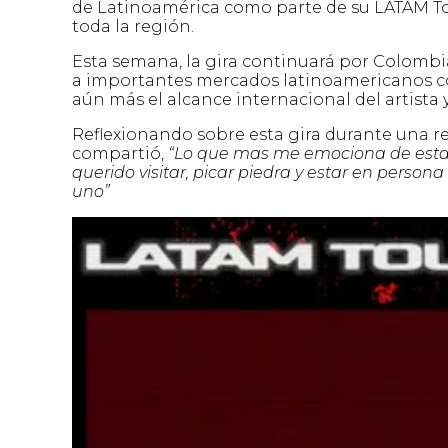
de Latinoamérica como parte de su LATAM To
toda la región.
Esta semana, la gira continuará por Colomb
a importantes mercados latinoamericanos
aún más el alcance internacional del artista 
Reflexionando sobre esta gira durante una 
compartió,
“Lo que mas me emociona de esta g
querido visitar, picar piedra y estar en person
uno”