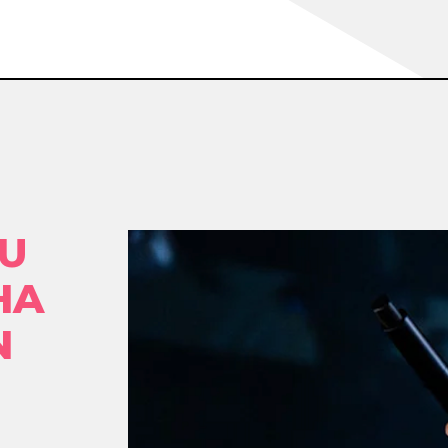
SU
HA
N