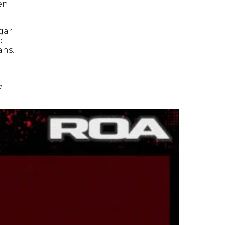
en
gar
o
ans.
a