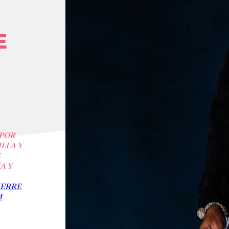
E
 POR
LLA Y
A Y
IERRE
M