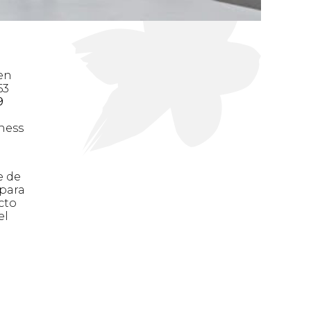
en
63
9
iness
e de
 para
cto
el