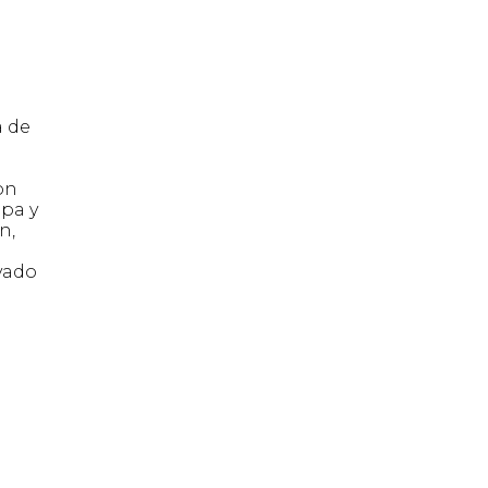
a de
on
opa y
n,
evado