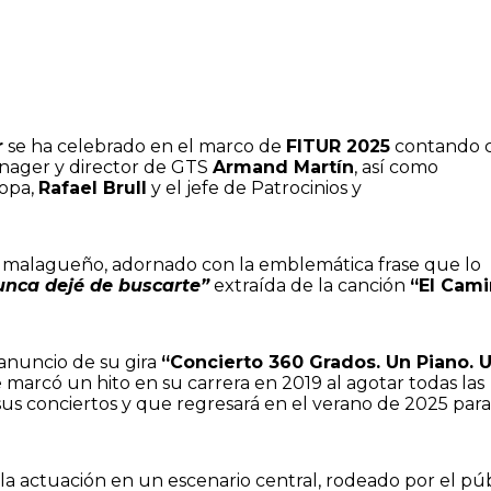
r
se ha celebrado en el marco de
FITUR 2025
contando 
ánager y director de GTS
Armand Martín
, así como
ropa,
Rafael Brull
y el jefe de Patrocinios y
or malagueño, adornado con la emblemática frase que lo
unca dejé de buscarte”
extraída de la canción
“El Cam
anuncio de su gira
“Concierto 360 Grados. Un Piano. 
 marcó un hito en su carrera en 2019 al agotar todas las
sus conciertos y que regresará en el verano de 2025 para
r la actuación en un escenario central, rodeado por el pú