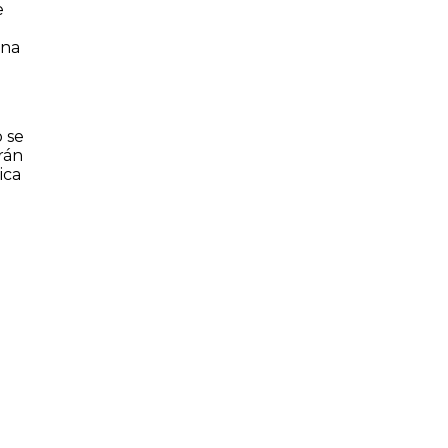
e
o
una
o se
rán
ica