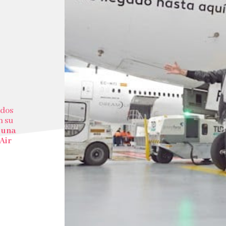
ados
n su
 una
Air