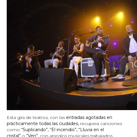
Esta gira de teatros, con las
entradas agotadas en
prácticamente todas las ciudades,
recupera canciones
como
“Suplicando”,
“El incendio”, “Lluvia en el
cristal”
o
“Ven”,
con arreglos musicales trabajados