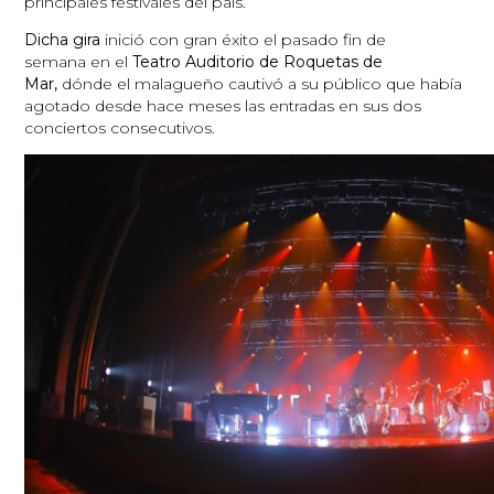
principales festivales del país.
Dicha gira
inició con gran éxito
el pasado fin de
semana en el
Teatro Auditorio de Roquetas de
Mar,
dónde el malagueño cautivó a su público que había
agotado desde hace meses las entradas en sus dos
conciertos consecutivos.