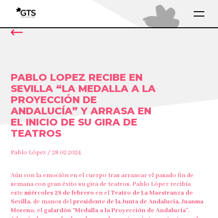
PABLO LOPEZ RECIBE EN
SEVILLA “LA MEDALLA A LA
PROYECCIÓN DE
ANDALUCÍA” Y ARRASA EN
EL INICIO DE SU GIRA DE
TEATROS
Pablo López / 28.02.2024
Aún con la emoción en el cuerpo tras arrancar el pasado fin de
semana con gran éxito su gira de teatros, Pablo López recibía
este
miércoles 28 de febrero
en el
Teatro de La Maestranza de
Sevilla,
de manos del
presidente de la Junta de Andalucía, Juanma
Moreno,
el
galardón “Medalla a la Proyección de Andalucía”
.