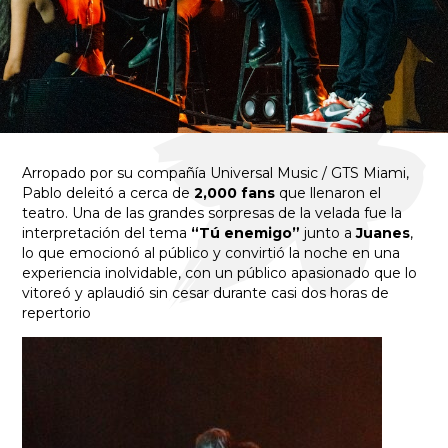
Arropado por su compañía Universal Music / GTS Miami,
Pablo deleitó a cerca de
2,000 fans
que llenaron el
teatro. Una de las grandes sorpresas de la velada fue la
interpretación del tema
“Tú enemigo”
junto a
Juanes
,
lo que emocionó al público y convirtió la noche en una
experiencia inolvidable, con un público apasionado que lo
vitoreó y aplaudió sin cesar durante casi dos horas de
repertorio