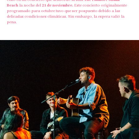
Beach
la noche del
21 de noviembre.
Este concierto originalmente
programado para octubre tuvo que ser pospuesto debido a las
delicadas condiciones climáticas. Sin embargo, la espera valió la
pena.