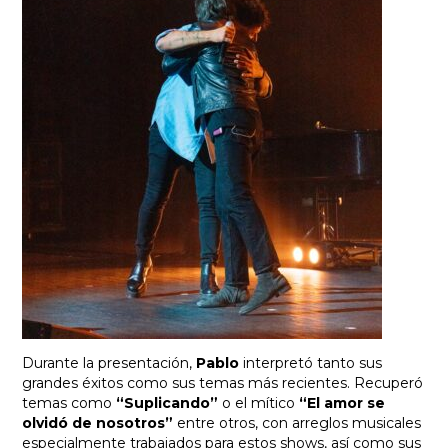
Durante la presentación,
Pablo
interpretó tanto sus
grandes éxitos como sus temas más recientes. Recuperó
temas como
“Suplicando”
o el mítico
“El amor se
olvidó de nosotros”
entre otros, con arreglos musicales
especialmente trabajados para estos shows, así como sus