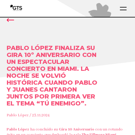
PABLO LÓPEZ FINALIZA SU
GIRA 10º ANIVERSARIO CON
UN ESPECTACULAR
CONCIERTO EN MIAMI. LA
NOCHE SE VOLVIÓ
HISTÓRICA CUANDO PABLO
Y JUANES CANTARON
JUNTOS POR PRIMERA VER
EL TEMA “TÚ ENEMIGO”.
Pablo López / 23.11.2024
Pablo López
ha concluido su
Gira 10 Aniversario
con un rotundo
éxito en un concierto que desbordó la sala
The Fillmore Miami