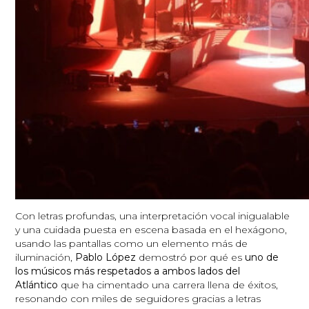
Con letras profundas, una interpretación vocal inigualable
y una cuidada puesta en escena basada en el hexágono,
usando las pantallas como un elemento más de
iluminación,
Pablo López
demostró por qué es
uno de
los músicos más respetados a ambos lados del
Atlántico
que ha cimentado una carrera llena de éxitos,
resonando con miles de seguidores gracias a letras