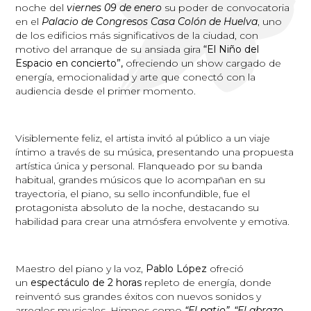
noche del
viernes 09 de enero
su poder de convocatoria
en el
Palacio de Congresos Casa Colón de Huelva
, uno
de los edificios más significativos de la ciudad, con
motivo del arranque de su ansiada gira
“El Niño del
Espacio en concierto”,
ofreciendo un show cargado de
energía, emocionalidad y arte que conectó con la
audiencia desde el primer momento.
Visiblemente feliz, el artista invitó al público a un viaje
íntimo a través de su música, presentando una propuesta
artística única y personal. Flanqueado por su banda
habitual, grandes músicos que lo acompañan en su
trayectoria, el piano, su sello inconfundible, fue el
protagonista absoluto de la noche, destacando su
habilidad para crear una atmósfera envolvente y emotiva.
Maestro del piano y la voz,
Pablo López
ofreció
un
espectáculo de 2 horas
repleto de energía, donde
reinventó sus grandes éxitos con nuevos sonidos y
arreglos musicales. Himnos como
“El patio”
, “El abrazo