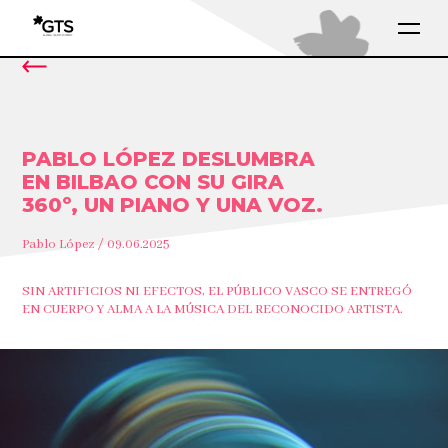
PABLO LÓPEZ DESLUMBRA
EN BILBAO CON SU GIRA
360º, UN PIANO Y UNA VOZ.
Pablo López / 09.06.2025
SIN ARTIFICIOS NI EFECTOS, EL PÚBLICO VASCO SE ENTREGÓ
EN CUERPO Y ALMA A LA MÚSICA DEL RECONOCIDO ARTISTA.