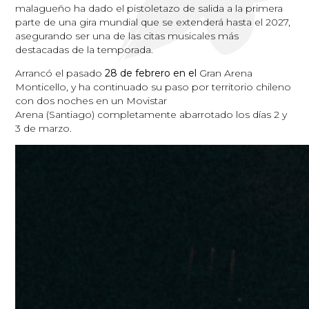
malagueño ha dado el pistoletazo de salida a la primera
parte de una gira mundial que se extenderá hasta el 2027,
asegurando ser una de las citas musicales más
destacadas de la temporada.
Arrancó el pasado
28 de febrero en el
Gran Arena
Monticello, y ha continuado su paso por territorio chileno
con dos noches en un Movistar
Arena (Santiago) completamente abarrotado los días 2 y
3 de marzo.