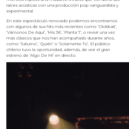
raíces acústicas con una producción pop vanguardista y
experimental.
En este espectáculo renovado podemos encontrarnos
con algunos de sus hits más recientes como ‘Clickbait’,
‘Vámonos De Aquí’, ‘Mis 36’, ‘Planta 7’, o revivir una vez
más clásicos que nos han acompañado durante años,
como ‘Saturno’, ‘Quién’ o ‘Solamente Tú’. El público
chileno tuvo la oportunidad, además, de vivir el gran
estreno de ‘Algo De Mí’ en directo.