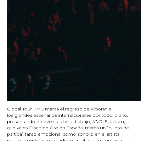
Global Tour KM0 marca el regreso de Alborán a
los grandes escenarios internacionales por todo lo alto,
presentando en vivo su último trabajo,
KM0
. El álbum,
que ya es Disco de Oro en España, marca un “punto de
partida” tanto emocional como sonoro en el artista
mientras explora una madurez creativa que combina sus