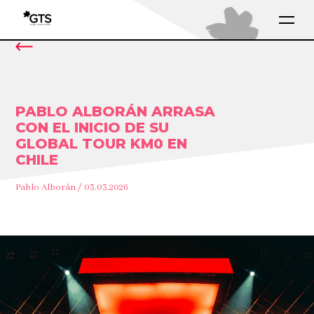
PABLO ALBORÁN ARRASA
CON EL INICIO DE SU
GLOBAL TOUR KM0 EN
CHILE
Pablo Alborán / 03.03.2026