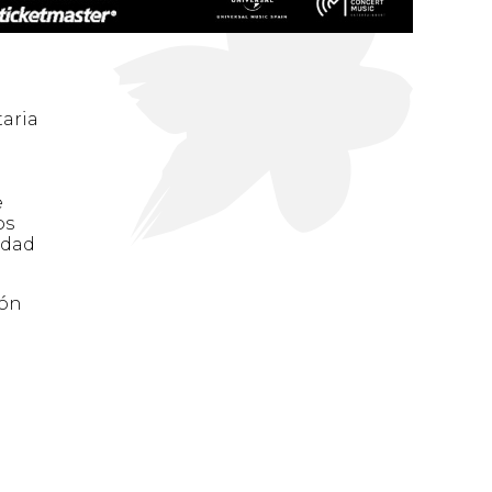
taria
e
os
idad
ión