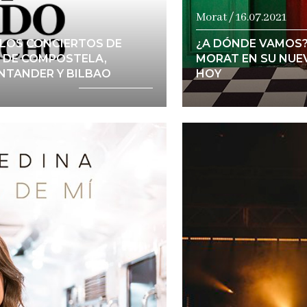
Morat / 16.07.2021
LOS CONCIERTOS DE
¿A DÓNDE VAMOS?
O DE COMPOSTELA,
MORAT EN SU NUE
NTANDER Y BILBAO
HOY
a