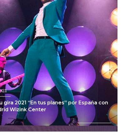
Ver noticia
2021
su gira 2021 “En tus planes” por España con
drid Wizink Center