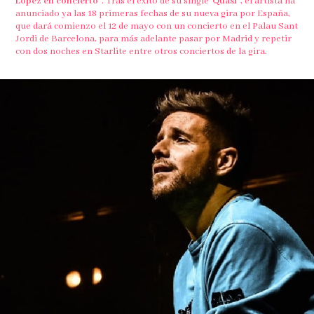
López en concierto”
. Tras el éxito de su single
“Quasi”
, el artista ha
anunciado ya las 18 primeras fechas de su nueva gira por España,
que dará comienzo el 12 de mayo con un concierto en el Palau Sant
Jordi de Barcelona, para más adelante pasar por Madrid y repetir
con dos noches en Starlite entre otros conciertos de la gira.