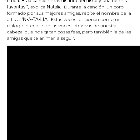
cruda. Es la canción más distinta del disco y una de mis
favoritas.”,
explica
Natalia
. Durante la canción, un coro
formado por sus mejores amigas, repite el nombre de la
artista:
‘N-A-TA-LIA’.
Estas voces funcionan como un
diálogo interior: son las voces intrusivas de nuestra
cabeza, que nos gritan cosas feas, pero también la de las
amigas que te animan a seguir.