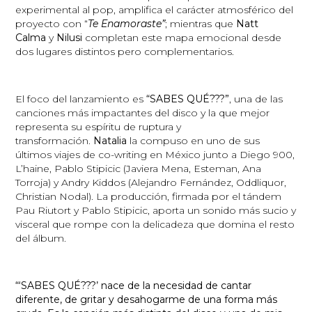
experimental al pop, amplifica el carácter atmosférico del
proyecto con “
Te Enamoraste”
; mientras que
Natt
Calma
y
Nilusi
completan este mapa emocional desde
dos lugares distintos pero complementarios.
El foco del lanzamiento es
“SABES QUÉ???”
, una de las
canciones más impactantes del disco y la que mejor
representa su espíritu de ruptura y
transformación.
Natalia
la compuso en uno de sus
últimos viajes de co-writing en México junto a Diego 900,
L’haine, Pablo Stipicic (Javiera Mena, Esteman, Ana
Torroja) y Andry Kiddos (Alejandro Fernández, Oddliquor,
Christian Nodal). La producción, firmada por el tándem
Pau Riutort y Pablo Stipicic, aporta un sonido más sucio y
visceral que rompe con la delicadeza que domina el resto
del álbum.
“‘SABES QUÉ???’ nace de la necesidad de cantar
diferente, de gritar y desahogarme de una forma más