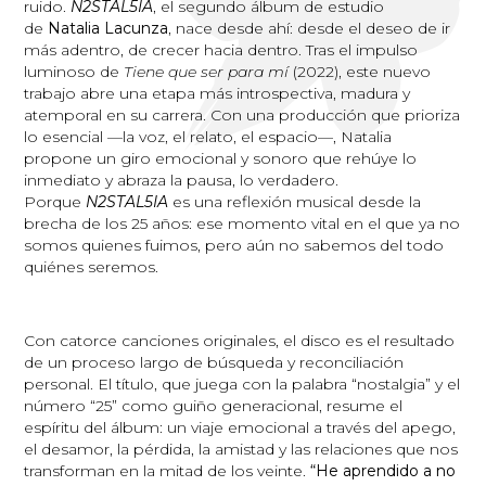
ruido.
N2STAL5IA
, el segundo álbum de estudio
de
Natalia Lacunza
, nace desde ahí: desde el deseo de ir
más adentro, de crecer hacia dentro. Tras el impulso
luminoso de
Tiene que ser para mí
(2022), este nuevo
trabajo abre una etapa más introspectiva, madura y
atemporal en su carrera. Con una producción que prioriza
lo esencial —la voz, el relato, el espacio—, Natalia
propone un giro emocional y sonoro que rehúye lo
inmediato y abraza la pausa, lo verdadero.
Porque
N2STAL5IA
es una reflexión musical desde la
brecha de los 25 años: ese momento vital en el que ya no
somos quienes fuimos, pero aún no sabemos del todo
quiénes seremos.
Con catorce canciones originales, el disco es el resultado
de un proceso largo de búsqueda y reconciliación
personal. El título, que juega con la palabra “nostalgia” y el
número “25” como guiño generacional, resume el
espíritu del álbum: un viaje emocional a través del apego,
el desamor, la pérdida, la amistad y las relaciones que nos
transforman en la mitad de los veinte.
“He aprendido a no