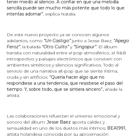
tener miedo al silencio. A confiar en que una melodía
sencilla puede ser mucho más potente que todo lo que
intentas adornar”
, explica Natalia.
De este nuevo proyecto ya se conocen algunos
adelantos, como
“Un Castigo”
junto a Jesse Baez,
“Apego
Feroz”
, la balada
“Otro Culito”
y
“Singapur”
. El álbum
transita con naturalidad entre el pop atmosférico, el R&B
introspectivo y paisajes electrónicos que conviven con
ambientes sintéticos y silencios significativos. Todo al
servicio de una narrativa alt-pop que se siente íntima,
cruda y sin artificios.
“Quería hacer algo que no
respondiese a una tendencia, que resistiese el paso del
tiempo. Y, sobre todo, que se sintiera sincero”,
añade la
artista.
Las colaboraciones refuerzan el universo emocional y
sonoro del álbum:
Jesse Baez
aporta calidez y
sensualidad en uno de los duetos más íntimos;
BEA1991
,
artista holandesa conocida por su aproximación