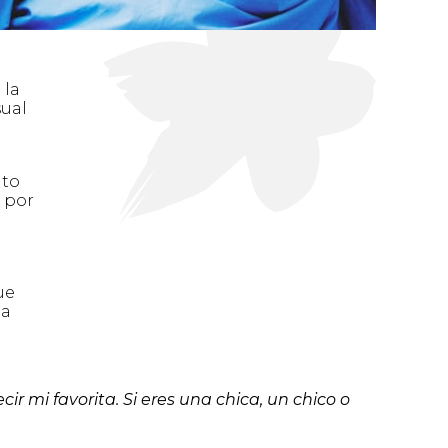
 la
sual
nto
o por
ue
ma
ir mi favorita. Si eres una chica, un chico o