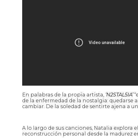
En palabras de la propia artista,
‘N2STAL5IA’
“
de la enfermedad de la nostalgia: quedarse 
cambiar. De la soledad de sentirte ajena a un
A lo largo de sus canciones, Natalia explora e
reconstrucción personal desde la madurez e