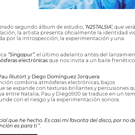
sperado segundo álbum de estudio,
‘N2STAL5IA’
, que verá
lación, la artista presenta oficialmente la identidad vi
da por la introspección, la experimentación y una
ica
“Singapur”
, el último adelanto antes del lanzamie
mósferas electrónicas
que nos invita a un baile frenétic
 Pau Riutort y Diego Domínguez Jorquera
anción combina atmósferas electrónicas, bajos
e se expande con texturas brillantes y percusiones q
va entre Natalia, Pau y Diego900 se traduce en un te
unde con el riesgo y la experimentación sonora.
l que he hecho. Es casi mi favorita del disco, por no dec
nción es para ti
”.