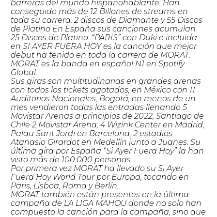
barreras del mundo hispanohablante. Han
conseguido más de 12 Billones de streams en
toda su carrera, 2 discos de Diamante y 55 Discos
de Platino En España sus canciones acumulan
25 Discos de Platino. “PARIS” con Duki e incluida
en SI AYER FUERA HOY es la canción que mejor
debut ha tenido en toda la carrera de MORAT.
MORAT es la banda en español N1 en Spotify
Global.
Sus giras son multitudinarias en grandes arenas
con todos los tickets agotados, en México con 11
Auditorios Nacionales, Bogotá, en menos de un
mes vendieron todas las entradas llenando 5
Movistar Arenas a principios de 2022, Santiago de
Chile 2 Movistar Arena, 4 Wizink Center en Madrid,
Palau Sant Jordi en Barcelona, 2 estadios
Atanasio Girardot en Medellín junto a Juanes. Su
última gira por España “Si Ayer Fuera Hoy” la han
visto más de 100.000 personas.
Por primera vez MORAT ha llevado su Si Ayer
Fuera Hoy World Tour por Europa, tocando en
Paris, Lisboa, Roma y Berlín.
MORAT también están presentes en la última
campaña de LA LIGA MAHOU donde no solo han
compuesto la canción para la campaña, sino que