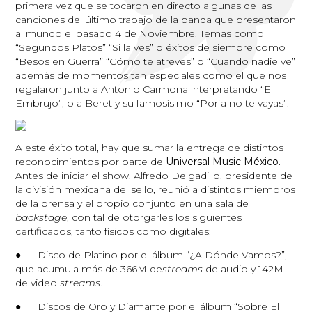
primera vez que se tocaron en directo algunas de las
canciones del último trabajo de la banda que presentaron
al mundo el pasado 4 de Noviembre. Temas como
“Segundos Platos” “Si la ves” o éxitos de siempre como
“Besos en Guerra” “Cómo te atreves” o “Cuando nadie ve”
además de momentos tan especiales como el que nos
regalaron junto a Antonio Carmona interpretando “El
Embrujo”, o a Beret y su famosísimo “Porfa no te vayas”.
A este éxito total, hay que sumar la entrega de distintos
reconocimientos por parte de
Universal Music México.
Antes de iniciar el show, Alfredo Delgadillo, presidente de
la división mexicana del sello, reunió a distintos miembros
de la prensa y el propio conjunto en una sala de
backstage
, con tal de otorgarles los siguientes
certificados, tanto físicos como digitales:
● Disco de Platino por el álbum “¿A Dónde Vamos?”,
que acumula más de 366M de
streams
de audio y 142M
de video
streams
.
● Discos de Oro y Diamante por el álbum “Sobre El