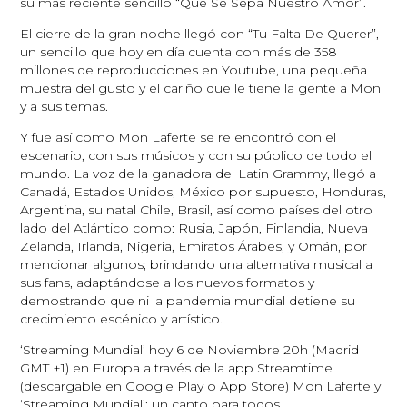
su más reciente sencillo “Que Se Sepa Nuestro Amor”.
El cierre de la gran noche llegó con “Tu Falta De Querer”,
un sencillo que hoy en día cuenta con más de 358
millones de reproducciones en Youtube, una pequeña
muestra del gusto y el cariño que le tiene la gente a Mon
y a sus temas.
Y fue así como Mon Laferte se re encontró con el
escenario, con sus músicos y con su público de todo el
mundo. La voz de la ganadora del Latin Grammy, llegó a
Canadá, Estados Unidos, México por supuesto, Honduras,
Argentina, su natal Chile, Brasil, así como países del otro
lado del Atlántico como: Rusia, Japón, Finlandia, Nueva
Zelanda, Irlanda, Nigeria, Emiratos Árabes, y Omán, por
mencionar algunos; brindando una alternativa musical a
sus fans, adaptándose a los nuevos formatos y
demostrando que ni la pandemia mundial detiene su
crecimiento escénico y artístico.
‘Streaming Mundial’ hoy 6 de Noviembre 20h (Madrid
GMT +1) en Europa a través de la app Streamtime
(descargable en Google Play o App Store) Mon Laferte y
‘Streaming Mundial’: un canto para todos.