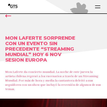
MON LAFERTE SORPRENDE
CON UN EVENTO SIN
PRECEDENTE “STREAMING
MUNDIAL” HOY 6 NOV
SESION EUROPA
Mon Laferte da concierto mundial. La noche de este jueves la
artista chilena regresó a los escenarios a través de un Streaming
Mundial. Por más de hora y media la cantautora deleitó a sus
seguidores con un show que incluyó la reversión de algunos de sus
temas.