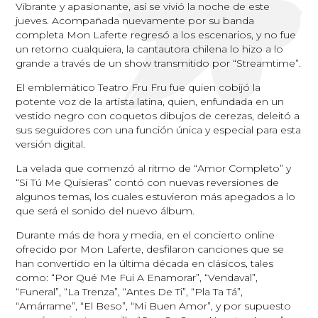
Vibrante y apasionante, así se vivió la noche de este
jueves. Acompañada nuevamente por su banda
completa Mon Laferte regresó a los escenarios, y no fue
un retorno cualquiera, la cantautora chilena lo hizo a lo
grande a través de un show transmitido por “Streamtime”.
El emblemático Teatro Fru Fru fue quien cobijó la
potente voz de la artista latina, quien, enfundada en un
vestido negro con coquetos dibujos de cerezas, deleitó a
sus seguidores con una función única y especial para esta
versión digital.
La velada que comenzó al ritmo de “Amor Completo” y
“Si Tú Me Quisieras” contó con nuevas reversiones de
algunos temas, los cuales estuvieron más apegados a lo
que será el sonido del nuevo álbum.
Durante más de hora y media, en el concierto online
ofrecido por Mon Laferte, desfilaron canciones que se
han convertido en la última década en clásicos, tales
como: “Por Qué Me Fui A Enamorar”, “Vendaval”,
“Funeral”, “La Trenza”, “Antes De Ti”, “Pla Ta Tá”,
“Amárrame”, “El Beso”, “Mi Buen Amor”, y por supuesto