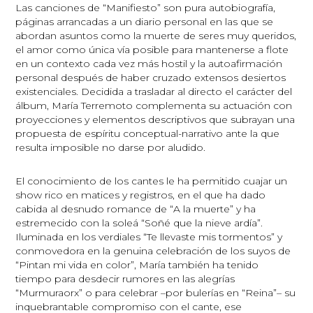
Las canciones de “Manifiesto” son pura autobiografía,
páginas arrancadas a un diario personal en las que se
abordan asuntos como la muerte de seres muy queridos,
el amor como única vía posible para mantenerse a flote
en un contexto cada vez más hostil y la autoafirmación
personal después de haber cruzado extensos desiertos
existenciales. Decidida a trasladar al directo el carácter del
álbum, María Terremoto complementa su actuación con
proyecciones y elementos descriptivos que subrayan una
propuesta de espíritu conceptual-narrativo ante la que
resulta imposible no darse por aludido.
El conocimiento de los cantes le ha permitido cuajar un
show rico en matices y registros, en el que ha dado
cabida al desnudo romance de “A la muerte” y ha
estremecido con la soleá “Soñé que la nieve ardía”.
Iluminada en los verdiales “Te llevaste mis tormentos” y
conmovedora en la genuina celebración de los suyos de
“Pintan mi vida en color”, María también ha tenido
tiempo para desdecir rumores en las alegrías
“Murmuraorx” o para celebrar –por bulerías en “Reina”– su
inquebrantable compromiso con el cante, ese