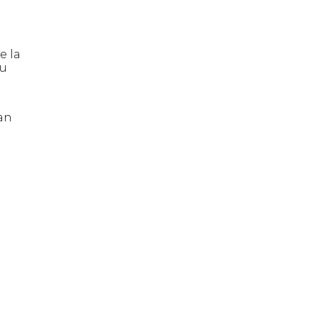
e la
su
an