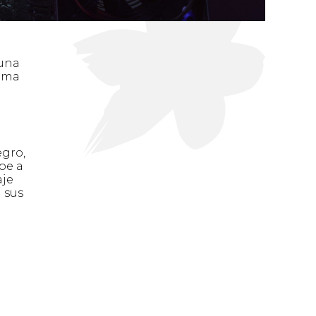
 una
rama
egro,
be a
aje
 sus