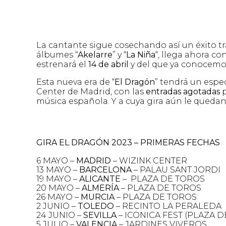
La cantante sigue cosechando así un éxito tr
álbumes “
Akelarre
” y “
La Niña
“, llega ahora co
estrenará el
14 de abril
y del que ya conocemo
Esta nueva era de “
El Dragón
” tendrá un espec
Center de Madrid, con las
entradas agotadas
p
música española. Y a cuya gira aún le quedan
GIRA EL DRAGÓN 2023 – PRIMERAS FECHAS
6 MAYO –
MADRID
–
WIZINK CENTER
13 MAYO
–
BARCELONA
– PALAU SANT JORDI
19 MAYO
–
ALICANTE
– PLAZA DE TOROS
20 MAYO –
ALMERÍA
– PLAZA DE TOROS
26 MAYO –
MURCIA
– PLAZA DE TOROS
2 JUNIO –
TOLEDO
– RECINTO LA PERALEDA
24 JUNIO –
SEVILLA
– ICONICA FEST (PLAZA D
5 JULIO –
VALENCIA
– JARDINES VIVEROS