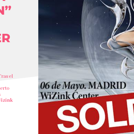
N”
ER
ras el
ierto
a
Wizink