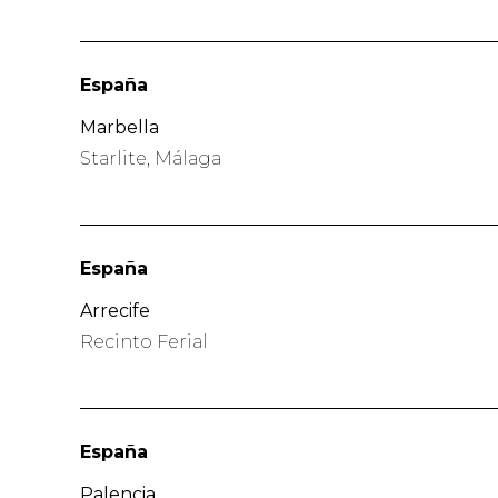
España
Marbella
Starlite, Málaga
España
Arrecife
Recinto Ferial
España
Palencia