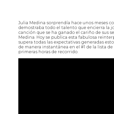
Julia Medina sorprendía hace unos meses co
demostraba todo el talento que encierra la jo
canción que se ha ganado el cariño de sus se
Medina. Hoy se publica esta fabulosa reinte
supera todas las expectativas generadas esto
de manera instantánea en el #1 de la lista de
primeras horas de recorrido.