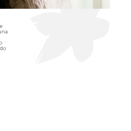
ue
 una
o
ado