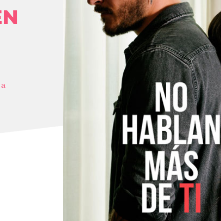
EN
 a