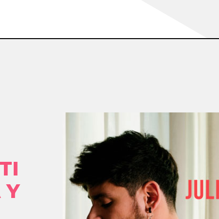
TI
 Y