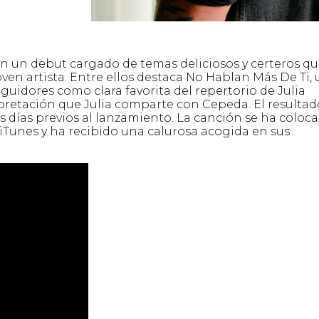
n un debut cargado de temas deliciosos y certeros q
ven artista. Entre ellos destaca No Hablan Más De Ti,
guidores como clara favorita del repertorio de Julia
rpretación que Julia comparte con Cepeda. El resultad
s días previos al lanzamiento. La canción se ha coloc
 iTunes y ha recibido una calurosa acogida en sus