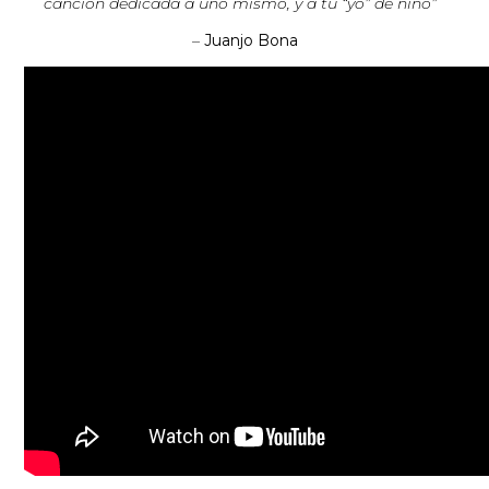
canción dedicada a uno mismo, y a tu “yo” de niño”
–
Juanjo Bona