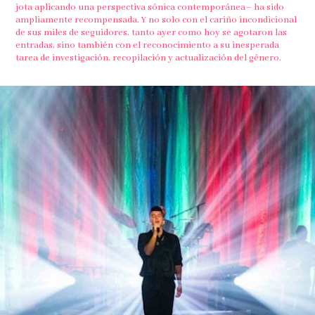
jota aplicando una perspectiva sónica contemporánea– ha sido
ampliamente recompensada. Y no solo con el cariño incondicional
de sus miles de seguidores, tanto ayer como hoy se agotaron las
entradas, sino también con el reconocimiento a su inesperada
tarea de investigación, recopilación y actualización del género.