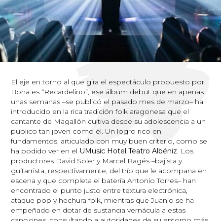
El eje en torno al que gira el espectáculo propuesto por
Bona es “Recardelino”, ese álbum debut que en apenas
unas semanas –se publicó el pasado mes de marzo– ha
introducido en la rica tradición folk aragonesa que el
cantante de Magallón cultiva desde su adolescencia a un
público tan joven como él. Un logro rico en
fundamentos, articulado con muy buen criterio, como se
ha podido ver en el
UMusic Hotel Teatro Albéniz
. Los
productores David Soler y Marcel Bagés –bajista y
guitarrista, respectivamente, del trío que le acompaña en
escena y que completa el batería Antonio Torres– han
encontrado el punto justo entre textura electrónica,
ataque pop y hechura folk, mientras que Juanjo se ha
empeñado en dotar de sustancia vernácula a estas
canciones, consultando a autoridades de su entorno más