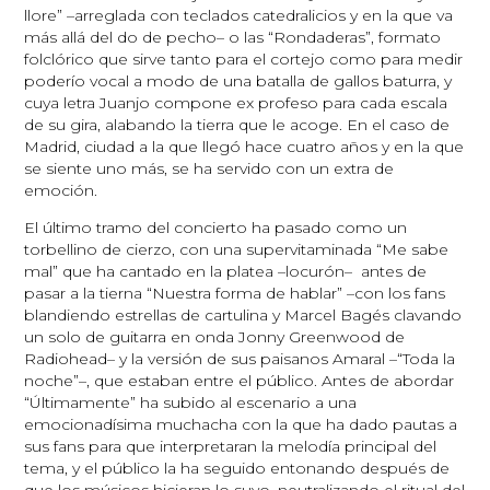
llore” –arreglada con teclados catedralicios y en la que va
más allá del do de pecho– o las “Rondaderas”, formato
folclórico que sirve tanto para el cortejo como para medir
poderío vocal a modo de una batalla de gallos baturra, y
cuya letra Juanjo compone ex profeso para cada escala
de su gira, alabando la tierra que le acoge. En el caso de
Madrid, ciudad a la que llegó hace cuatro años y en la que
se siente uno más, se ha servido con un extra de
emoción.
El último tramo del concierto ha pasado como un
torbellino de cierzo, con una supervitaminada “Me sabe
mal” que ha cantado en la platea –locurón– antes de
pasar a la tierna “Nuestra forma de hablar” –con los fans
blandiendo estrellas de cartulina y Marcel Bagés clavando
un solo de guitarra en onda Jonny Greenwood de
Radiohead– y la versión de sus paisanos Amaral –“Toda la
noche”–, que estaban entre el público. Antes de abordar
“Últimamente” ha subido al escenario a una
emocionadísima muchacha con la que ha dado pautas a
sus fans para que interpretaran la melodía principal del
tema, y el público la ha seguido entonando después de
que los músicos hicieran lo suyo, neutralizando el ritual del