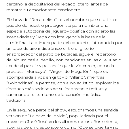
cercano, a depositarios del legado jotero, antes de
rematar su emocionante cancionero.
El show de “Recardelino” –es el nombre que se utiliza el
pueblo de nuestro protagonista para nombrar una
especie autóctona de jilguero– dosifica con acierto las
intensidades y juega con inteligencia la baza de la
atmósfera. La primera parte del concierto, introducida por
un tapiz de aire indietrónico entre el griterío
ensordecedor del patio de butacas, sigue el repertorio
del álbum casi al dedillo, con canciones en las que Juanjo
acude al paisaje y paisanaje que le vio crecer, como la
preciosa “Moncayo”, “Virgen de Magallón” –que es
acompañada a voz en grito– o “Villano”, mientras
“Golondrinas” le permite, con aliño acústico, explorar los
rincones más sedosos de su inabarcable tesitura y
caminar por el territorio de la canción melódica
tradicional,
En la segunda parte del show, escuchamos una sentida
versión de “La nave del olvido”, popularizada por el
mexicano José José en los albores de los años setenta,
además de un clásico jotero como “Que se divierta y no