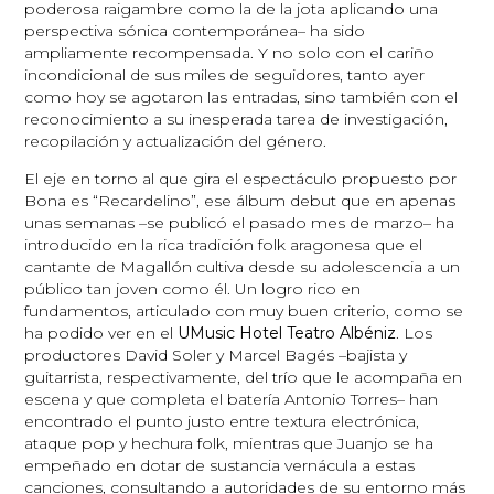
poderosa raigambre como la de la jota aplicando una
perspectiva sónica contemporánea– ha sido
ampliamente recompensada. Y no solo con el cariño
incondicional de sus miles de seguidores, tanto ayer
como hoy se agotaron las entradas, sino también con el
reconocimiento a su inesperada tarea de investigación,
recopilación y actualización del género.
El eje en torno al que gira el espectáculo propuesto por
Bona es “Recardelino”, ese álbum debut que en apenas
unas semanas –se publicó el pasado mes de marzo– ha
introducido en la rica tradición folk aragonesa que el
cantante de Magallón cultiva desde su adolescencia a un
público tan joven como él. Un logro rico en
fundamentos, articulado con muy buen criterio, como se
ha podido ver en el
UMusic Hotel Teatro Albéniz
. Los
productores David Soler y Marcel Bagés –bajista y
guitarrista, respectivamente, del trío que le acompaña en
escena y que completa el batería Antonio Torres– han
encontrado el punto justo entre textura electrónica,
ataque pop y hechura folk, mientras que Juanjo se ha
empeñado en dotar de sustancia vernácula a estas
canciones, consultando a autoridades de su entorno más