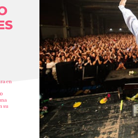
O
ES
ira en
00
una
n su