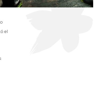
so
ó el
s