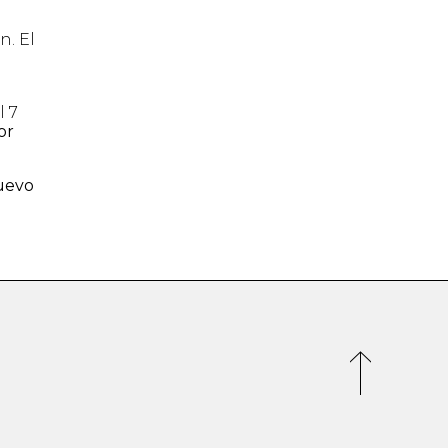
l
n. El
l 7
or
uevo